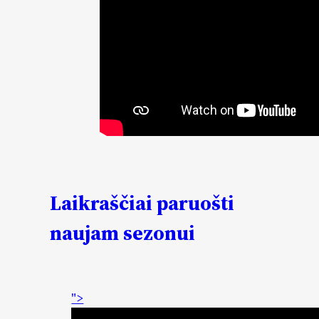
Laikraščiai paruošti
naujam sezonui
">