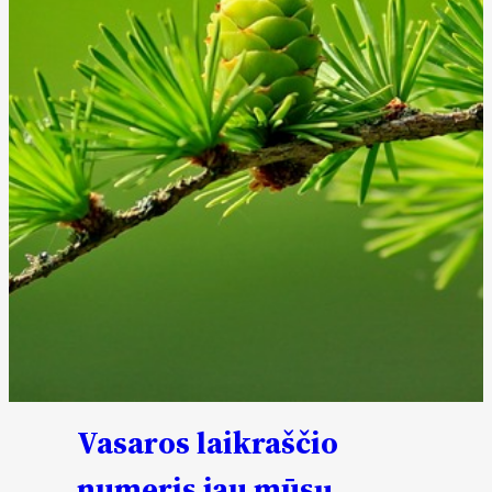
Vasaros laikraščio
numeris jau mūsų