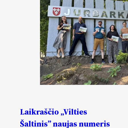
Laikraščio „Vilties
Šaltinis” naujas numeris