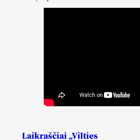
Laikraščiai „Vilties