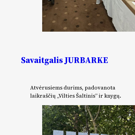
Savaitgalis JURBARKE
Atvėrusiems durims, padovanota
laikraščių „Vilties Šaltinis” ir knygų.