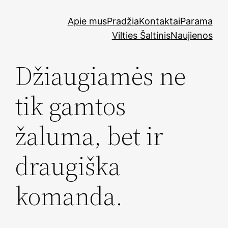
Skip
Apie mus
Pradžia
Kontaktai
Parama
to
Vilties Šaltinis
Naujienos
content
Džiaugiamės ne
tik gamtos
žaluma, bet ir
draugiška
komanda.