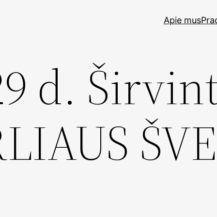
Apie mus
Pra
9 d. Širvin
RLIAUS ŠV