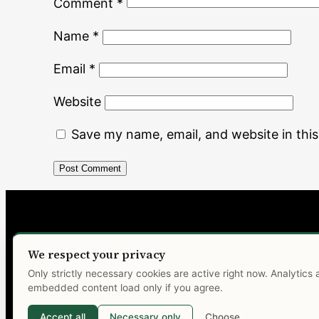
Comment
*
Name
*
Email
*
Website
Save my name, email, and website in thi
MALONĖ
We respect your privacy
Only strictly necessary cookies are active right now. Analytics
embedded content load only if you agree.
Accept all
Necessary only
Choose