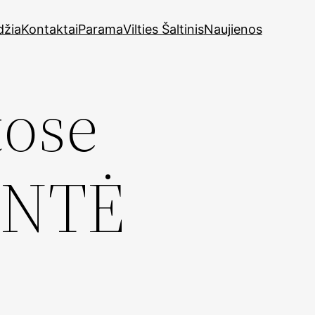
džia
Kontaktai
Parama
Vilties Šaltinis
Naujienos
tose
ENTĖ