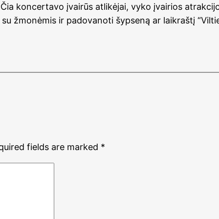
 Čia koncertavo įvairūs atlikėjai, vyko įvairios atrakc
u žmonėmis ir padovanoti šypseną ar laikraštį “Vilties
quired fields are marked
*