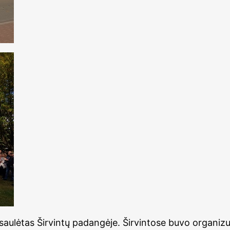
r saulėtas Širvintų padangėje. Širvintose buvo organiz