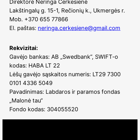
Direktorė Neringa Čerkesienė
Lakštingalų g. 15-1, Rečionių k., Ukmergės r.
Mob. +370 655 77866
El. paštas:
neringa.cerkesiene@gmail.com
Rekvizitai:
Gavėjo bankas: AB „Swedbank”, SWIFT-o
kodas: HABA LT 22
Lėšų gavėjo sąskaitos numeris: LT29 7300
0101 4336 5049
Pavadinimas: Labdaros ir paramos fondas
„Malonė tau“
Fondo kodas: 304055520