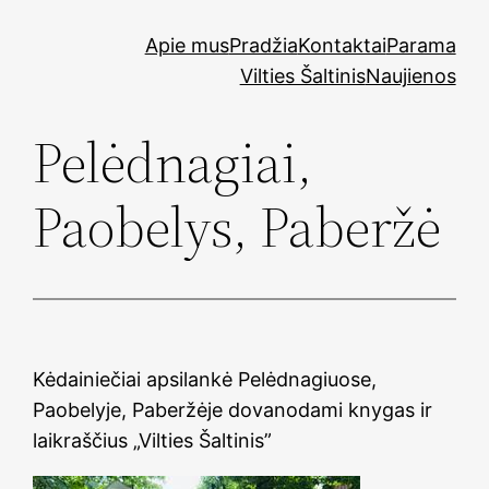
Skip
Apie mus
Pradžia
Kontaktai
Parama
to
Vilties Šaltinis
Naujienos
content
Pelėdnagiai,
Paobelys, Paberžė
Kėdainiečiai apsilankė Pelėdnagiuose,
Paobelyje, Paberžėje dovanodami knygas ir
laikraščius „Vilties Šaltinis”