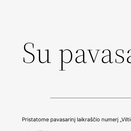
Skip
to
content
Su pavasa
Pristatome pavasarinį laikraščio numerį „Viltie