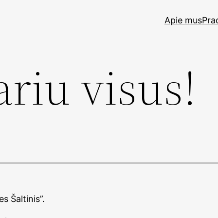
Apie mus
Pra
riu visus!
s Šaltinis”.