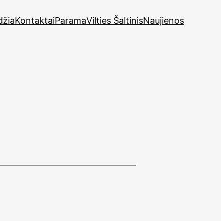
džia
Kontaktai
Parama
Vilties Šaltinis
Naujienos