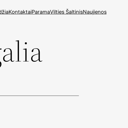
džia
Kontaktai
Parama
Vilties Šaltinis
Naujienos
alia