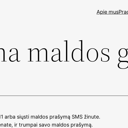
Apie mus
Pra
na maldos g
11 arba siųsti maldos prašymą SMS žinute.
enate, ir trumpai savo maldos prašymą.