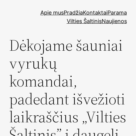
Skip
Apie mus
Pradžia
Kontaktai
Parama
to
Vilties Šaltinis
Naujienos
content
Dėkojame šauniai
vyrukų
komandai,
padedant išvežioti
laikraščius „Vilties
Šaltinis” į daugelį