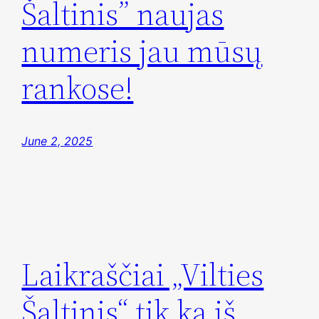
Šaltinis” naujas
numeris jau mūsų
rankose!
June 2, 2025
Laikraščiai „Vilties
Šaltinis“ tik ką iš