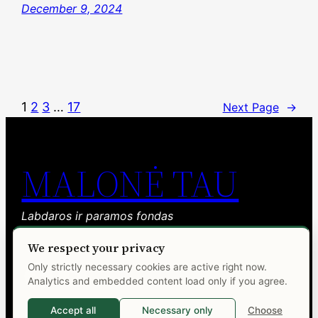
December 9, 2024
1
2
3
…
17
Next Page
→
MALONĖ TAU
Labdaros ir paramos fondas
We respect your privacy
Facebook
YouTube
Only strictly necessary cookies are active right now.
Analytics and embedded content load only if you agree.
Accept all
Necessary only
Choose