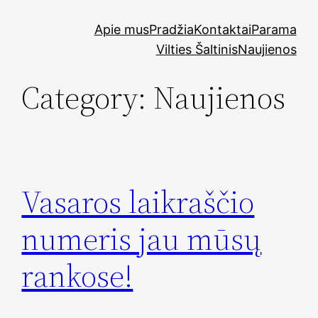
Skip
Apie mus
Pradžia
Kontaktai
Parama
to
Vilties Šaltinis
Naujienos
content
Category:
Naujienos
Vasaros laikraščio
numeris jau mūsų
rankose!