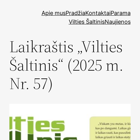
Skip
Apie mus
Pradžia
Kontaktai
Parama
to
Vilties Šaltinis
Naujienos
content
Laikraštis „Vilties
Šaltinis“ (2025 m.
Nr. 57)