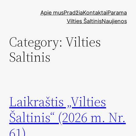
Skip
Apie mus
Pradžia
Kontaktai
Parama
to
Vilties Šaltinis
Naujienos
content
Category:
Vilties
Saltinis
Laikraštis „Vilties
Šaltinis“ (2026 m. Nr.
61)