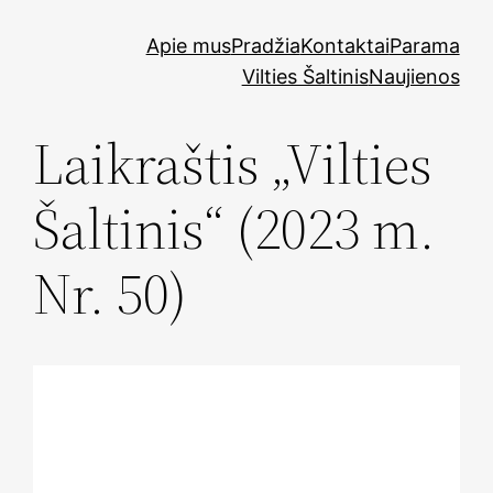
Skip
Apie mus
Pradžia
Kontaktai
Parama
to
Vilties Šaltinis
Naujienos
content
Laikraštis „Vilties
Šaltinis“ (2023 m.
Nr. 50)