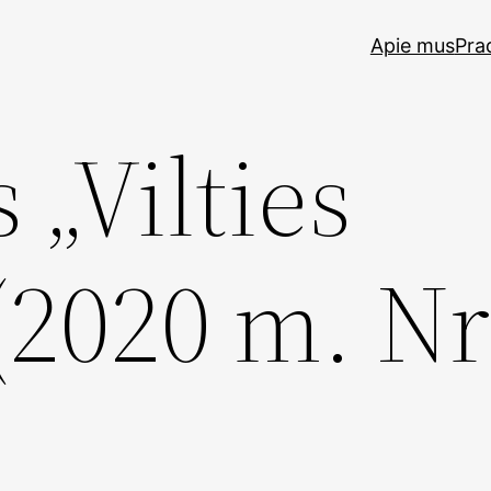
Apie mus
Pra
 „Vilties
 (2020 m. Nr