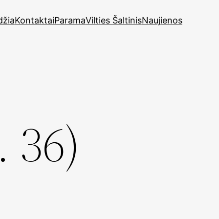
džia
Kontaktai
Parama
Vilties Šaltinis
Naujienos
. 36)