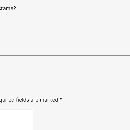
gstame?
quired fields are marked
*