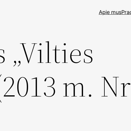
Apie mus
Pra
 „Vilties
 (2013 m. Nr