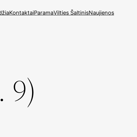
džia
Kontaktai
Parama
Vilties Šaltinis
Naujienos
. 9)