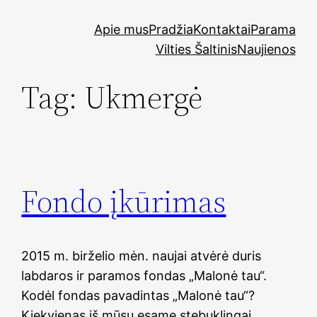
Skip
Apie mus
Pradžia
Kontaktai
Parama
to
Vilties Šaltinis
Naujienos
content
Tag:
Ukmergė
Fondo įkūrimas
2015 m. birželio mėn. naujai atvėrė duris
labdaros ir paramos fondas „Malonė tau“.
Kodėl fondas pavadintas „Malonė tau“?
Kiekvienas iš mūsų esame stebuklingai